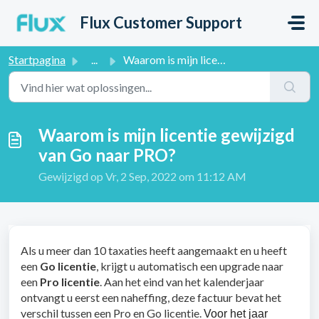
Doorgaan naar hoofdinhoud
Flux Customer Support
Startpagina
...
Waarom is mijn licentie gewijzigd van Go naar PRO?
Waarom is mijn licentie gewijzigd
van Go naar PRO?
Gewijzigd op Vr, 2 Sep, 2022 om 11:12 AM
Als u meer dan 10 taxaties heeft aangemaakt en u heeft
een
Go licentie
, krijgt u automatisch een upgrade naar
een
Pro licentie
. Aan het eind van het kalenderjaar
ontvangt u eerst een naheffing, deze factuur bevat het
verschil tussen een Pro en Go licentie.
Voor het jaar